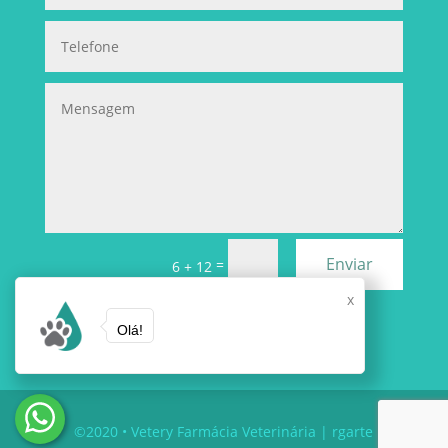
Enviar
=
6 + 12
x
Olá!
©2020 •
Vetery Farmácia Veterinária
|
rgarte