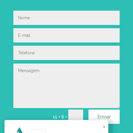
Enviar
=
15 + 8
x