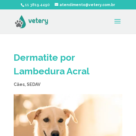
11 3819.4490
atendimento@vetery.com.br
Dermatite por
Lambedura Acral
Cães
,
SEDAV