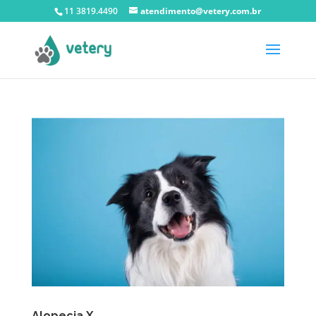
11 3819.4490
atendimento@vetery.com.br
Alopecia X