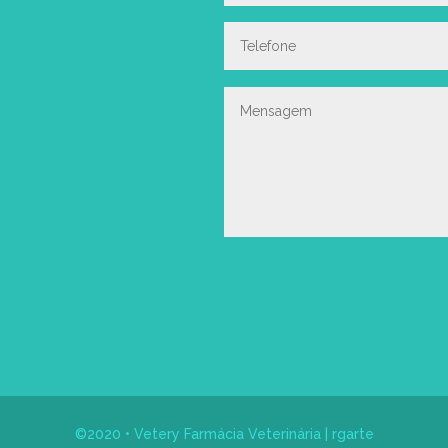
©2020 •
Vetery Farmácia Veterinária
|
rgarte