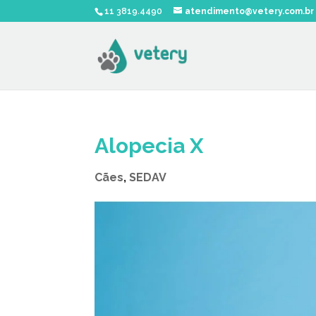
11 3819.4490
atendimento@vetery.com.br
Alopecia X
Cães
,
SEDAV