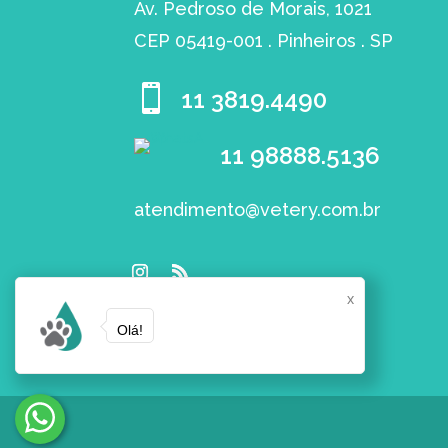
Av. Pedroso de Morais, 1021
CEP 05419-001 . Pinheiros . SP

11 3819.4490
11 98888.5136
atendimento@vetery.com.br
x
Olá!