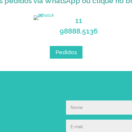
s pedidos via WhatsApp ou clique no b
11
98888.5136
Pedidos