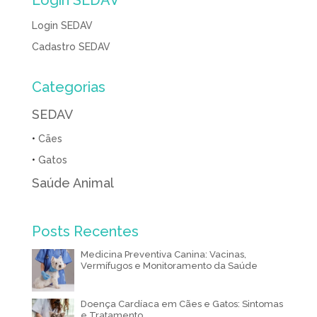
Login SEDAV
o
g
I
r
t
a
n
A
Login SEDAV
k
e
n
e
m
k
p
r
Cadastro SEDAV
p
Categorias
SEDAV
•
Cães
•
Gatos
Saúde Animal
Posts Recentes
Medicina Preventiva Canina: Vacinas,
Vermífugos e Monitoramento da Saúde
Doença Cardíaca em Cães e Gatos: Sintomas
e Tratamento