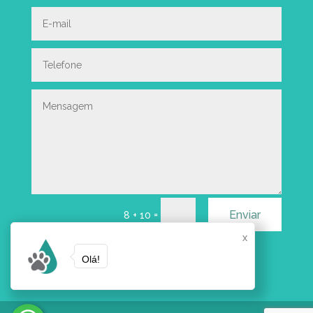
Enviar
=
8 + 10
x
Olá!