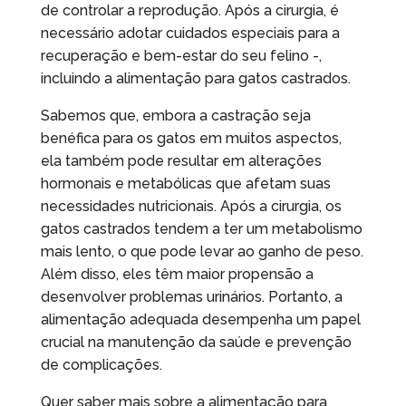
de controlar a reprodução. Após a cirurgia, é
k
e
n
e
m
k
p
necessário adotar cuidados especiais para a
r
p
recuperação e bem-estar do seu felino -,
incluindo a alimentação para gatos castrados.
Sabemos que, embora a castração seja
benéfica para os gatos em muitos aspectos,
ela também pode resultar em alterações
hormonais e metabólicas que afetam suas
necessidades nutricionais. Após a cirurgia, os
gatos castrados tendem a ter um metabolismo
mais lento, o que pode levar ao ganho de peso.
Além disso, eles têm maior propensão a
desenvolver problemas urinários. Portanto, a
alimentação adequada desempenha um papel
crucial na manutenção da saúde e prevenção
de complicações.
Quer saber mais sobre a alimentação para