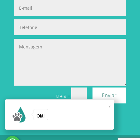
Enviar
=
8 + 9
x
Olá!