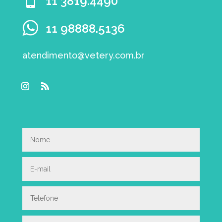

11 3819.4490
11 98888.5136
atendimento@vetery.com.br