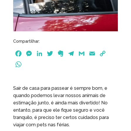
Compartilhar:
F
M
L
T
E
T
G
E
C
a
e
i
w
v
e
m
m
o
W
c
s
n
i
e
l
a
a
p
h
e
s
k
t
r
e
i
i
y
a
b
e
e
t
n
g
l
l
L
Sair de casa para passear é sempre bom, e
t
o
n
d
e
o
r
i
quando podemos levar nossos animais de
s
o
g
I
r
t
a
n
estimação junto, é ainda mais divertido! No
A
entanto, para que ele fique seguro e você
k
e
n
e
m
k
p
tranquilo, é preciso ter certos cuidados para
r
p
viajar com pets nas férias.