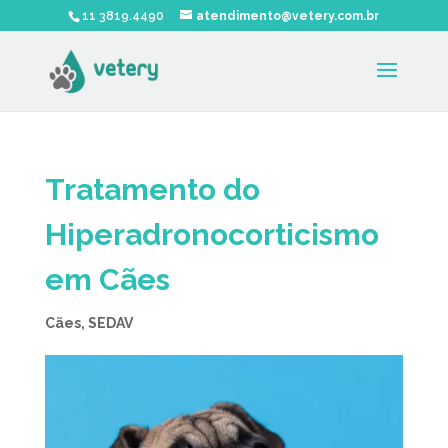
11 3819.4490
atendimento@vetery.com.br
Tratamento do
Hiperadronocorticismo
em Cães
Cães
,
SEDAV