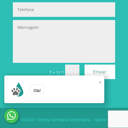
Enviar
=
7 + 11
x
Olá!
©2020 •
Vetery Farmácia Veterinária
|
rgarte