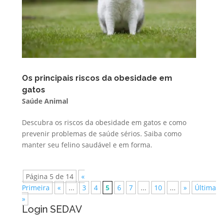
Os principais riscos da obesidade em
gatos
Saúde Animal
Descubra os riscos da obesidade em gatos e como
prevenir problemas de saúde sérios. Saiba como
manter seu felino saudável e em forma.
Página 5 de 14
«
Primeira
«
...
3
4
5
6
7
...
10
...
»
Última
»
Login SEDAV