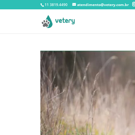
11 3819.4490
atendimento@vetery.com.br