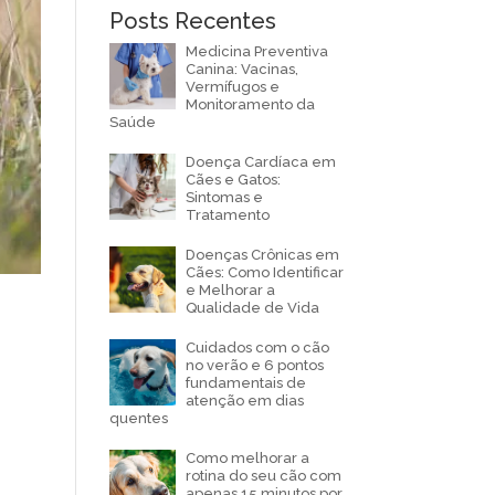
Posts Recentes
Medicina Preventiva
Canina: Vacinas,
Vermífugos e
Monitoramento da
Saúde
Doença Cardíaca em
Cães e Gatos:
Sintomas e
Tratamento
Doenças Crônicas em
Cães: Como Identificar
e Melhorar a
Qualidade de Vida
Cuidados com o cão
no verão e 6 pontos
fundamentais de
atenção em dias
quentes
Como melhorar a
rotina do seu cão com
apenas 15 minutos por