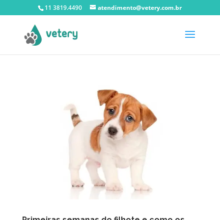
11 3819.4490
atendimento@vetery.com.br
Primeiras semanas do filhote e como os