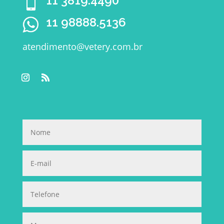
11 3819.4490

11 98888.5136
atendimento@vetery.com.br