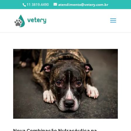
11 3819.4490
atendimento@vetery.com.br
Nova Combinação Nutracêutica na