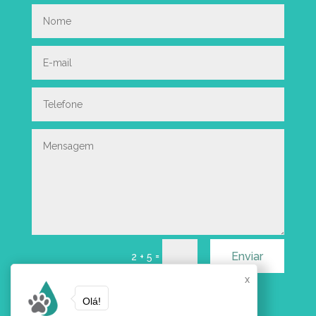
Enviar
=
2 + 5
x
Olá!