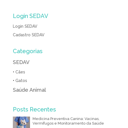
b
e
e
t
n
g
l
l
L
t
o
n
d
e
o
r
i
s
Login SEDAV
o
g
I
r
t
a
n
A
Login SEDAV
k
e
n
e
m
k
p
r
Cadastro SEDAV
p
Categorias
SEDAV
•
Cães
•
Gatos
Saúde Animal
Posts Recentes
Medicina Preventiva Canina: Vacinas,
Vermífugos e Monitoramento da Saúde