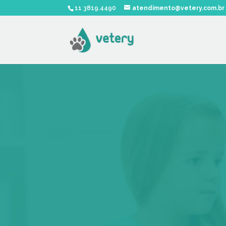
11 3819.4490
atendimento@vetery.com.br